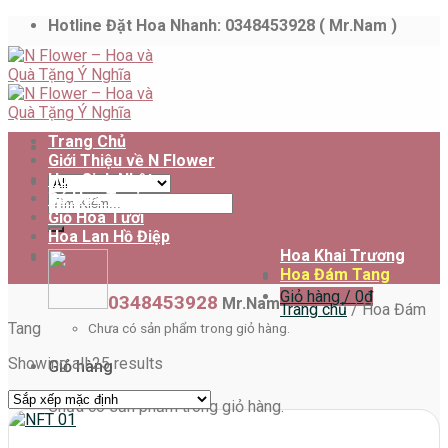
Skip
Hotline Đặt Hoa Nhanh: 0348453928 ( Mr.Nam )
to
content
Trang Chủ
Giới Thiệu về N Flower
Hoa Sinh Nhật
Bó Hoa Tươi
Tìm
Giỏ Hoa Tươi
kiếm:
Hoa Lan Hồ Điệp
Hoa Khai Trương
Hoa Đám Tang
Giỏ hàng /
0
₫
0348453928
Mr.Nam
Trang chủ
/
Hoa Đám
Tang
Chưa có sản phẩm trong giỏ hàng.
Showing all 25 results
Giỏ hàng
Chưa có sản phẩm trong giỏ hàng.