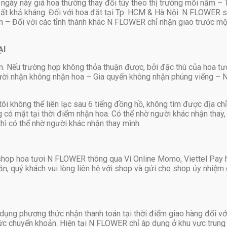
 ngày này giá hoa thường thay đổi tùy theo thị trường mỗi năm –
bất khả kháng. Đối với hoa đặt tại Tp. HCM & Hà Nội: N FLOWER s
– Đối với các tỉnh thành khác N FLOWER chỉ nhận giao trước một 
ẠI
n. Nếu trường hợp không thỏa thuận được, bởi đặc thù của hoa tươi
ười nhận không nhận hoa – Gia quyến không nhận phúng viếng – 
ôi không thể liên lạc sau 6 tiếng đồng hồ, không tìm được địa c
có mặt tại thời điểm nhận hoa. Có thể nhờ người khác nhận thay, 
hì có thể nhờ người khác nhận thay mình.
 shop hoa tươi N FLOWER thông qua Ví Online Momo, Viettel Pay
n, quý khách vui lòng liên hệ với shop và gửi cho shop ủy nhiệm 
 dụng phương thức nhận thanh toán tại thời điểm giao hàng đối vớ
hức chuyển khoản. Hiện tại N FLOWER chỉ áp dụng ở khu vực trung