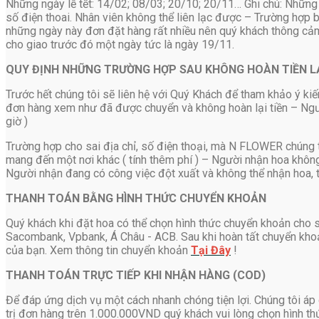
Những ngày lễ tết: 14/02; 08/03; 20/10; 20/11… Ghi chú: Những
số điện thoai. Nhân viên không thể liên lạc được – Trường hợp 
những ngày này đơn đặt hàng rất nhiều nên quý khách thông cảm 
cho giao trước đó một ngày tức là ngày 19/11.
QUY ĐỊNH NHỮNG TRƯỜNG HỢP SAU KHÔNG HOÀN TIỀN L
Trước hết chúng tôi sẽ liên hệ với Quý Khách để tham khảo ý kiế
đơn hàng xem như đã được chuyển và không hoàn lại tiền – Ng
giờ )
Trường hợp cho sai địa chỉ, số điện thoại, mà N FLOWER chúng t
mang đến một nơi khác ( tính thêm phí ) – Người nhận hoa không 
Người nhận đang có công việc đột xuất và không thể nhận hoa, t
THANH TOÁN BẰNG HÌNH THỨC CHUYỂN KHOẢN
Quý khách khi đặt hoa có thể chọn hình thức chuyển khoản cho
Sacombank, Vpbank, Á Châu - ACB. Sau khi hoàn tất chuyển khoả
của bạn. Xem thông tin chuyển khoản
Tại Đây
!
THANH TOÁN TRỰC TIẾP KHI NHẬN HÀNG (COD)
Để đáp ứng dịch vụ một cách nhanh chóng tiện lợi. Chúng tôi áp
trị đơn hàng trên 1.000.000VND quý khách vui lòng chọn hình t