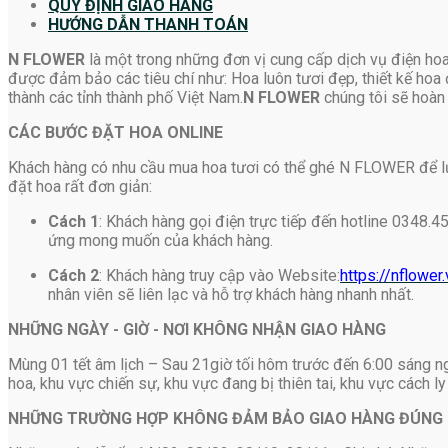
QUY ĐỊNH GIAO HÀNG
HƯỚNG DẪN THANH TOÁN
N FLOWER
là một trong những đơn vị cung cấp dịch vụ điện hoa
được đảm bảo các tiêu chí như: Hoa luôn tươi đẹp, thiết kế hoa 
thành các tỉnh thành phố Việt Nam.
N FLOWER
chúng tôi sẽ hoàn 
CÁC BƯỚC ĐẶT HOA ONLINE
Khách hàng có nhu cầu mua hoa tươi có thể ghé N FLOWER để lựa c
đặt hoa rất đơn giản:
Cách 1
: Khách hàng gọi điện trực tiếp đến hotline 0348.4
ứng mong muốn của khách hàng.
Cách 2
: Khách hàng truy cập vào Website:
https://nflower.
nhân viên sẽ liên lạc và hỗ trợ khách hàng nhanh nhất.
NHỮNG NGÀY - GIỜ - NƠI KHÔNG NHẬN GIAO HÀNG
Mùng 01 tết âm lịch – Sau 21giờ tối hôm trước đến 6:00 sáng 
hoa, khu vực chiến sự, khu vực đang bị thiên tai, khu vực cách l
NHỮNG TRƯỜNG HỢP KHÔNG ĐẢM BẢO GIAO HÀNG ĐÚNG 