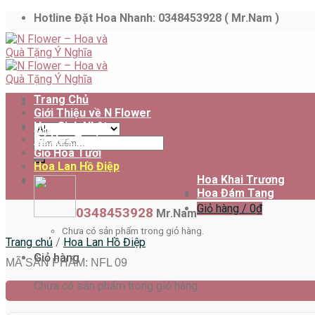
Skip
Hotline Đặt Hoa Nhanh: 0348453928 ( Mr.Nam )
to
content
Trang Chủ
Giới Thiệu về N Flower
Hoa Sinh Nhật
Bó Hoa Tươi
Tìm
Giỏ Hoa Tươi
kiếm:
Hoa Lan Hồ Điệp
Hoa Khai Trương
Hoa Đám Tang
Giỏ hàng /
0
₫
0348453928
Mr.Nam
Chưa có sản phẩm trong giỏ hàng.
Trang chủ
/
Hoa Lan Hồ Điệp
Giỏ hàng
MÃ SẢN PHẨM: NFL 09
Chưa có sản phẩm trong giỏ hàng.