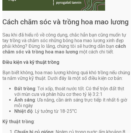
Cách chăm sóc và trồng hoa mao lương
Sau khi đã hiểu rõ về công dụng, chắc hẳn bạn cũng muốn tự
tay trồng và chăm sóc những bông hoa mao lương xinh đẹp
phải không? Đừng lo lắng, chúng tôi sẽ hướng dẫn bạn
cách
chăm sóc và trồng hoa mao lương
một cách chi tiết.
Điều kiện và kỹ thuật trồng
Bạn biết không, hoa mao lương không quá khó trồng nếu chúng
ta nắm vững kỹ thuật. Dưới đây là một số điều kiện cơ bản:
Đất trồng
: Tơi xốp, thoát nước tốt. Có thể trộn đất thịt
với mùn cưa và phân hữu cơ theo tỷ lệ 3:2:1
Ánh sáng
: Ưa nắng, cần ánh sáng trực tiếp ít nhất 6 giờ
mỗi ngày
Nhiệt độ
: Lý tưởng từ 18-25°C
Kỹ thuật trồng
:
Chuẩn bị củ giống
: Ngâm củ trong nước ấm khoảng 8