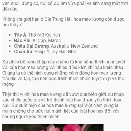
ven suối, đồng cỏ, nơi có độ ẩm vừa phải và ánh sáng mặt trời
dồi dào.
Không chỉ giới hạn ở Địa Trung Hải, hoa mao lương còn được
tìm thấy ở:
Tây Á
: Thổ Nhĩ Kỳ, Iran
Bắc Phi
: Ai Cập, Maroc
Châu Đại Dương
: Australia, New Zealand
Châu Âu
: Pháp, Ý, Tây Ban Nha
Sự phân bố rộng khắp này chứng tỏ khả năng thích nghi tuyệt
vời của hoa mao lương với nhiều điều kiện khí hậu khác nhau.
Chúng ta có thể hình dung những cánh đồng hoa mao lương
trải dài vô tận, tạo nên bức tranh thiên nhiên tuyệt đẹp và thơ
mộng.
Thật thú vị khi hoa mao lương đã vượt qua biên giới, du nhập
vào nhiều quốc gia và trở thành loài hoa được yêu thích toàn
cầu. Sự xuất hiện của hoa mao lương tại Việt Nam cũng là
minh chứng cho sức hút mãnh liệt của loài hoa này đối với
những người yêu thiên nhiên.