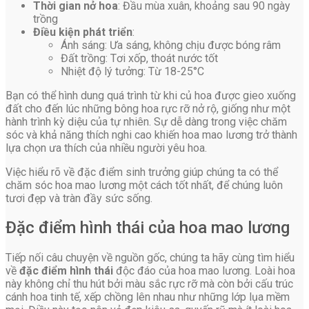
Thời gian nở hoa
: Đầu mùa xuân, khoảng sau 90 ngày
trồng
Điều kiện phát triển
:
Ánh sáng: Ưa sáng, không chịu được bóng râm
Đất trồng: Tơi xốp, thoát nước tốt
Nhiệt độ lý tưởng: Từ 18-25°C
Bạn có thể hình dung quá trình từ khi củ hoa được gieo xuống
đất cho đến lúc những bông hoa rực rỡ nở rộ, giống như một
hành trình kỳ diệu của tự nhiên. Sự dễ dàng trong việc chăm
sóc và khả năng thích nghi cao khiến hoa mao lương trở thành
lựa chọn ưa thích của nhiều người yêu hoa.
Việc hiểu rõ về đặc điểm sinh trưởng giúp chúng ta có thể
chăm sóc hoa mao lương một cách tốt nhất, để chúng luôn
tươi đẹp và tràn đầy sức sống.
Đặc điểm hình thái của hoa mao lương
Tiếp nối câu chuyện về nguồn gốc, chúng ta hãy cùng tìm hiểu
về
đặc điểm hình thái
độc đáo của hoa mao lương. Loài hoa
này không chỉ thu hút bởi màu sắc rực rỡ mà còn bởi cấu trúc
cánh hoa tinh tế, xếp chồng lên nhau như những lớp lụa mềm