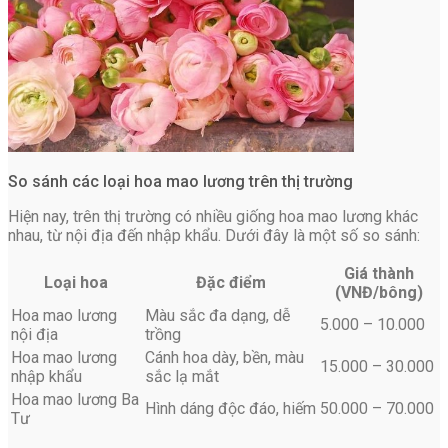
So sánh các loại hoa mao lương trên thị trường
Hiện nay, trên thị trường có nhiều giống hoa mao lương khác
nhau, từ nội địa đến nhập khẩu. Dưới đây là một số so sánh:
Giá thành
Loại hoa
Đặc điểm
(VNĐ/bông)
Hoa mao lương
Màu sắc đa dạng, dễ
5.000 – 10.000
nội địa
trồng
Hoa mao lương
Cánh hoa dày, bền, màu
15.000 – 30.000
nhập khẩu
sắc lạ mắt
Hoa mao lương Ba
Hình dáng độc đáo, hiếm
50.000 – 70.000
Tư