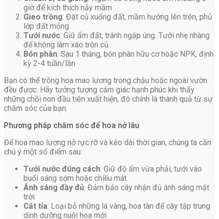
giờ để kích thích nảy mầm
Gieo trồng
: Đặt củ xuống đất, mầm hướng lên trên, phủ
lớp đất mỏng
Tưới nước
: Giữ ẩm đất, tránh ngập úng. Tưới nhẹ nhàng
để không làm xáo trộn củ
Bón phân
: Sau 1 tháng, bón phân hữu cơ hoặc NPK, định
kỳ 2-4 tuần/lần
Bạn có thể trồng hoa mao lương trong chậu hoặc ngoài vườn
đều được. Hãy tưởng tượng cảm giác hạnh phúc khi thấy
những chồi non đầu tiên xuất hiện, đó chính là thành quả từ sự
chăm sóc của bạn.
Phương pháp chăm sóc để hoa nở lâu
Để hoa mao lương nở rực rỡ và kéo dài thời gian, chúng ta cần
chú ý một số điểm sau:
Tưới nước đúng cách
: Giữ độ ẩm vừa phải, tưới vào
buổi sáng sớm hoặc chiều mát
Ánh sáng đầy đủ
: Đảm bảo cây nhận đủ ánh sáng mặt
trời
Cắt tỉa
: Loại bỏ những lá vàng, hoa tàn để cây tập trung
dinh dưỡng nuôi hoa mới