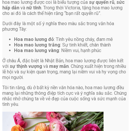
hoa mao lương được coi là biểu tượng của
sự quyến rũ
,
sức
hấp dẫn
và
nữ tính
. Trong thời Victoria, tặng hoa mao lương
cho ai đó là cách thể hiện rằng “bạn rất quyến rũ”.
Dưới đây là một số ý nghĩa theo màu sắc trong văn hóa
phương Tây:
Hoa mao lương đỏ
: Tình yêu nồng cháy, đam mê
Hoa mao lương trắng
: Sự tinh khiết, chân thành
Hoa mao lương vàng
: Niềm vui, hạnh phúc
Ở châu Á, đặc biệt là Nhật Bản, hoa mao lương được liên kết
với
sự thịnh vượng
và
may mắn
. Chúng xuất hiện trong nhiều
lễ hội và sự kiện quan trọng, mang lại niềm vui và hy vọng cho
mọi người.
Tôi tin rằng, dù ở bất kỳ nền văn hóa nào, hoa mao lương đều
mang lại những thông điệp tích cực và ý nghĩa sâu sắc. Chúng
nhắc nhở chúng ta về vẻ đẹp của cuộc sống và sức mạnh của
tình yêu.