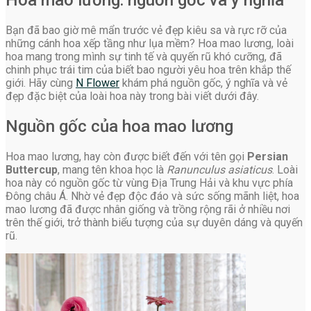
Bạn đã bao giờ mê mẩn trước vẻ đẹp kiêu sa và rực rỡ của
những cánh hoa xếp tầng như lụa mềm? Hoa mao lương, loài
hoa mang trong mình sự tinh tế và quyến rũ khó cưỡng, đã
chinh phục trái tim của biết bao người yêu hoa trên khắp thế
giới. Hãy cùng
N Flower
khám phá nguồn gốc, ý nghĩa và vẻ
đẹp đặc biệt của loài hoa này trong bài viết dưới đây.
Nguồn gốc của hoa mao lương
Hoa mao lương, hay còn được biết đến với tên gọi
Persian
Buttercup
, mang tên khoa học là
Ranunculus asiaticus
. Loài
hoa này có nguồn gốc từ vùng Địa Trung Hải và khu vực phía
Đông châu Á. Nhờ vẻ đẹp độc đáo và sức sống mãnh liệt, hoa
mao lương đã được nhân giống và trồng rộng rãi ở nhiều nơi
trên thế giới, trở thành biểu tượng của sự duyên dáng và quyến
rũ.