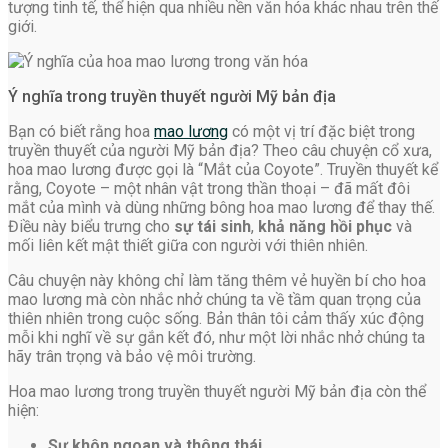
tượng tinh tế, thể hiện qua nhiều nền văn hóa khác nhau trên thế
giới.
Ý nghĩa trong truyền thuyết người Mỹ bản địa
Bạn có biết rằng hoa
mao lương
có một vị trí đặc biệt trong
truyền thuyết của người Mỹ bản địa? Theo câu chuyện cổ xưa,
hoa mao lương được gọi là “Mắt của Coyote”. Truyền thuyết kể
rằng, Coyote – một nhân vật trong thần thoại – đã mất đôi
mắt của mình và dùng những bông hoa mao lương để thay thế.
Điều này biểu trưng cho
sự tái sinh
,
khả năng hồi phục
và
mối liên kết mật thiết giữa con người với thiên nhiên.
Câu chuyện này không chỉ làm tăng thêm vẻ huyền bí cho hoa
mao lương mà còn nhắc nhở chúng ta về tầm quan trọng của
thiên nhiên trong cuộc sống. Bản thân tôi cảm thấy xúc động
mỗi khi nghĩ về sự gắn kết đó, như một lời nhắc nhở chúng ta
hãy trân trọng và bảo vệ môi trường.
Hoa mao lương trong truyền thuyết người Mỹ bản địa còn thể
hiện:
Sự khôn ngoan và thông thái