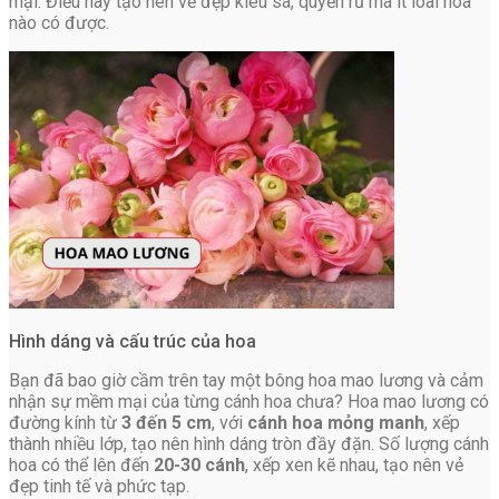
mại. Điều này tạo nên vẻ đẹp kiêu sa, quyến rũ mà ít loài hoa
nào có được.
Hình dáng và cấu trúc của hoa
Bạn đã bao giờ cầm trên tay một bông hoa mao lương và cảm
nhận sự mềm mại của từng cánh hoa chưa? Hoa mao lương có
đường kính từ
3 đến 5 cm
, với
cánh hoa mỏng manh
, xếp
thành nhiều lớp, tạo nên hình dáng tròn đầy đặn. Số lượng cánh
hoa có thể lên đến
20-30 cánh
, xếp xen kẽ nhau, tạo nên vẻ
đẹp tinh tế và phức tạp.