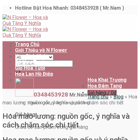
Skip
Hotline Đặt Hoa Nhanh: 0348453928 ( Mr.Nam )
to
content
Trang Chủ
Giới Thiệu về N Flower
Hoa Sinh Nhật
Bó Hoa Tươi
Tìm
Giỏ Hoa Tươi
kiếm:
Hoa Lan Hồ Điệp
Hoa Khai Trương
Hoa Đám Tang
Giỏ hàng /
0
₫
0348453928
Mr.Nam
Trang chủ
»
Blog
»
Hoa
mao lương: nguồn gốc, ý nghĩa và cách chăm sóc chi tiết
Chưa có sản phẩm trong giỏ hàng.
Giỏ hàng
Hoa mao lương: nguồn gốc, ý nghĩa và
cách chăm sóc chi tiết
Chưa có sản phẩm trong giỏ hàng.
Hoa mao lương: nguồn gốc và ý nghĩa