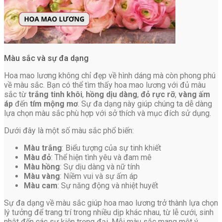
Màu sắc và sự đa dạng
Hoa mao lương không chỉ đẹp về hình dáng mà còn phong phú
về màu sắc. Bạn có thể tìm thấy hoa mao lương với đủ màu
sắc từ
trắng tinh khôi
,
hồng dịu dàng
,
đỏ rực rỡ
,
vàng ấm
áp
đến
tím mộng mơ
. Sự đa dạng này giúp chúng ta dễ dàng
lựa chọn màu sắc phù hợp với sở thích và mục đích sử dụng.
Dưới đây là một số màu sắc phổ biến:
Màu trắng
: Biểu tượng của sự tinh khiết
Màu đỏ
: Thể hiện tình yêu và đam mê
Màu hồng
: Sự dịu dàng và nữ tính
Màu vàng
: Niềm vui và sự ấm áp
Màu cam
: Sự năng động và nhiệt huyết
Sự đa dạng về màu sắc giúp hoa mao lương trở thành lựa chọn
lý tưởng để trang trí trong nhiều dịp khác nhau, từ lễ cưới, sinh
nhật đến các sự kiện trọng đại. Mỗi màu sắc mang một ý