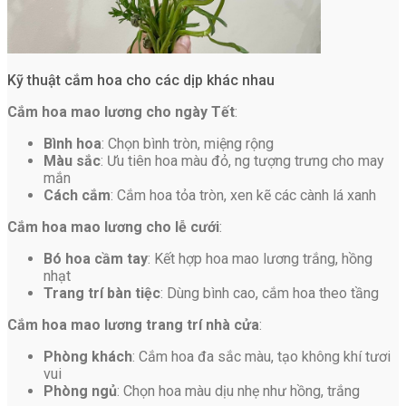
Kỹ thuật cắm hoa cho các dịp khác nhau
Cắm hoa mao lương cho ngày Tết
:
Bình hoa
: Chọn bình tròn, miệng rộng
Màu sắc
: Ưu tiên hoa màu đỏ, ng tượng trưng cho may
mắn
Cách cắm
: Cắm hoa tỏa tròn, xen kẽ các cành lá xanh
Cắm hoa mao lương cho lễ cưới
:
Bó hoa cầm tay
: Kết hợp hoa mao lương trắng, hồng
nhạt
Trang trí bàn tiệc
: Dùng bình cao, cắm hoa theo tầng
Cắm hoa mao lương trang trí nhà cửa
:
Phòng khách
: Cắm hoa đa sắc màu, tạo không khí tươi
vui
Phòng ngủ
: Chọn hoa màu dịu nhẹ như hồng, trắng