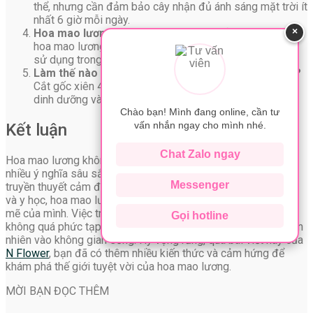
thể, nhưng cần đảm bảo cây nhận đủ ánh sáng mặt trời ít
nhất 6 giờ mỗi ngày.
×
Hoa mao lương có độc không?
Một số bộ phận của
hoa mao lương có chứa chất độc, nên cần cẩn thận khi
sử dụng trong y học cổ truyền.
Làm thế nào để hoa mao lương tươi lâu sau khi cắt?
Cắt gốc xiên 45 độ, thay nước hàng ngày và thêm chất
dinh dưỡng vào nước cắm hoa để hoa tươi lâu hơn.
Chào bạn! Mình đang online, cần tư
vấn nhắn ngay cho mình nhé.
Kết luận
Chat Zalo ngay
Hoa mao lương không chỉ đẹp ở hình thức mà còn ẩn chứa
nhiều ý nghĩa sâu sắc trong văn hóa và đời sống. Từ những
Messenger
truyền thuyết cảm động đến công dụng thực tế trong trang trí
và y học, hoa mao lương đã chứng minh được sức hút mạnh
mẽ của mình. Việc trồng và chăm sóc hoa mao lương cũng
Gọi hotline
không quá phức tạp, giúp chúng ta dễ dàng mang vẻ đẹp thiên
nhiên vào không gian sống. Hy vọng rằng, qua bài viết này của
N Flower
, bạn đã có thêm nhiều kiến thức và cảm hứng để
khám phá thế giới tuyệt vời của hoa mao lương.
MỜI BẠN ĐỌC THÊM