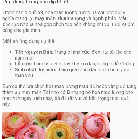
Ứng dụng trong các dịp lễ tết
Trong các dịp lễ tết, hoa mao lương được ưa chuộng bởi ý
nghĩa mang lại
may mắn
,
thịnh vượng
và
hạnh phúc
. Màu
sắc rực rỡ của hoa góp phần tạo nên không khí vui tươi và ấm
cúng cho gia đình.
Một số ứng dụng cụ thể:
Tết Nguyên Đán
: Trang trí nhà cửa, đem lại tài lộc cho
năm mới
Lễ cưới
: Làm hoa cầm tay cho cô dâu, trang trí lễ đường
Sinh nhật, kỷ niệm
: Làm quà tặng đặc biệt cho người
thân yêu
Bạn có thể lựa chọn hoa mao lương màu đỏ hoặc vàng để tăng
thêm sự may mắn. Tôi nhớ có lần tặng bó hoa mao lương cho
mẹ nhân ngày sinh nhật, bà đã rất vui và trân trọng món quà
này.